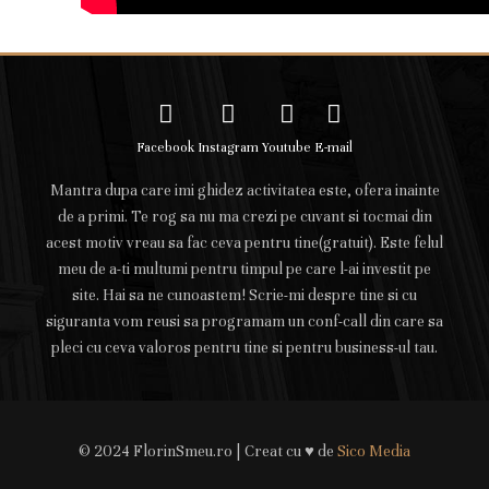
Facebook
Instagram
Youtube
E-mail
Mantra dupa care imi ghidez activitatea este, ofera inainte
de a primi. Te rog sa nu ma crezi pe cuvant si tocmai din
acest motiv vreau sa fac ceva pentru tine(gratuit). Este felul
meu de a-ti multumi pentru timpul pe care l-ai investit pe
site. Hai sa ne cunoastem! Scrie-mi despre tine si cu
siguranta vom reusi sa programam un conf-call din care sa
pleci cu ceva valoros pentru tine si pentru business-ul tau.
© 2024 FlorinSmeu.ro | Creat cu ♥ de
Sico Media