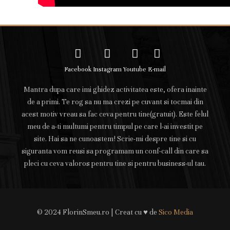
Facebook
Instagram
Youtube
E-mail
Mantra dupa care imi ghidez activitatea este, ofera inainte
de a primi. Te rog sa nu ma crezi pe cuvant si tocmai din
acest motiv vreau sa fac ceva pentru tine(gratuit). Este felul
meu de a-ti multumi pentru timpul pe care l-ai investit pe
site. Hai sa ne cunoastem! Scrie-mi despre tine si cu
siguranta vom reusi sa programam un conf-call din care sa
pleci cu ceva valoros pentru tine si pentru business-ul tau.
© 2024 FlorinSmeu.ro | Creat cu ♥ de
Sico Media